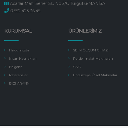
Acarlar Mah. Seher Sk. No:2/C Turgutlu/MANİSA
0 552 423 36 45
KURUMSAL
ÜRÜNLERİMİZ
Hakkımızda
SEİM ÖLÇÜM CİHAZI
İnsan Kaynakları
Perde İmalat Makinaları
Belgeler
CNC
Referanslar
Endüstriyel Özel Makinalar
BİZİ ARAYIN