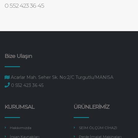
0 552 423 36 45
Bize Ulaşın
Acarlar Mah. Seher Sk. No:2/C Turgutlu/MANİSA
0 552 423 36 45
KURUMSAL
ÜRÜNLERİMİZ
Hakkımızda
SEİM ÖLÇÜM CİHAZI
İnsan Kaynakları
Perde İmalat Makinaları